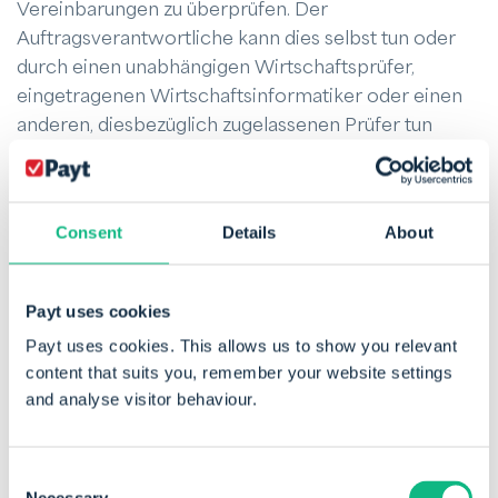
Vereinbarungen zu überprüfen. Der
Auftragsverantwortliche kann dies selbst tun oder
durch einen unabhängigen Wirtschaftsprüfer,
eingetragenen Wirtschaftsinformatiker oder einen
anderen, diesbezüglich zugelassenen Prüfer tun
lassen
2.
Der Auftragsverarbeiter bewahrt die für die
Consent
Details
About
(Penetrations-)Tests dieses Artikels erforderlichen
Daten auf, wie z. B. Systemprotokolle.
Payt uses cookies
3.
Die Personen, die den Test durchführen, halten
Payt uses cookies. This allows us to show you relevant
sich an die beim Auftragsverarbeiter geltenden
content that suits you, remember your website settings
Sicherheitsverfahren.
and analyse visitor behaviour.
4.
Der Auftragsverarbeiter verpflichtet sich zur
Consent
Zusammenarbeit und zur rechtzeitigen