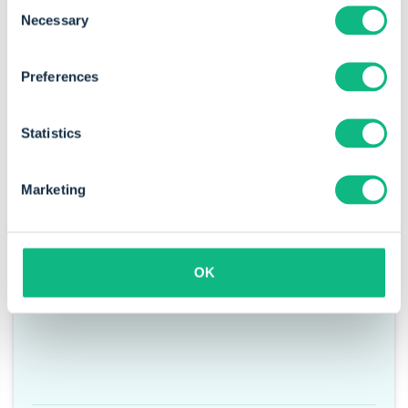
Consent
Necessary
Selection
Preferences
„Mit Payt wird das gesamte
Rechnungsmanagement automatisiert –
Statistics
von der Erstellung der Rechnung über die
Zahlungserinnerungen bis zum Inkasso.
Marketing
Der Vorteil: Wir behalten bei jedem Schritt
die volle Kontrolle."
OK
Jasper van Hattem
Business Analyst