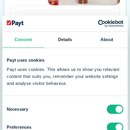
„Mit Payt wird das gesamte
Rechnungsmanagement
automatisiert – von der Erstellung
Consent
Details
About
der Rechnung über die
Zahlungserinnerungen bis zum
Payt uses cookies
Inkasso. Der Vorteil: Wir behalten bei
jedem Schritt die volle Kontrolle."
Payt uses cookies. This allows us to show you relevant
content that suits you, remember your website settings
and analyse visitor behaviour.
Jasper van Hattem
Business Analyst
Consent
Necessary
Selection
Lies die Geschichte
Preferences