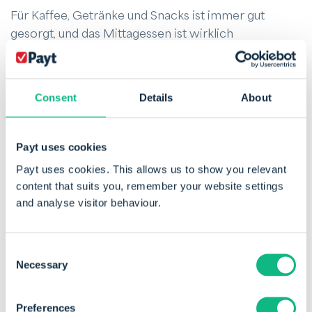
Für Kaffee, Getränke und Snacks ist immer gut
gesorgt, und das Mittagessen ist wirklich
umfangreich, gelegentlich sogar mit einer warmen
Mahlzeit. Entwickler-Hackdays, Meetups und
normale Drinks sind häufig. Außerdem gibt es
Consent
Details
About
großartige Teamausflüge, manchmal sogar ins
Ausland, die man meiner Meinung nach bei anderen
Arbeitgebern kaum findet. Darüber hinaus kommen
Payt uses cookies
die Weihnachtsgeschenke jedes Jahr sehr gut an.
Payt uses cookies. This allows us to show you relevant
content that suits you, remember your website settings
Alles in allem bin ich daher bei Payt sehr zufrieden!
and analyse visitor behaviour.
Consent
Necessary
Selection
Preferences