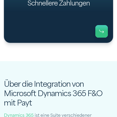
vielen anderen Faktoren. In solchen Fällen kannst
Schnellere Zahlungen
du SmartCollect von Payt nutzen.
Über die Integration von
Microsoft Dynamics 365 F&O
mit Payt
Dynamics 365
ist eine Suite verschiedener