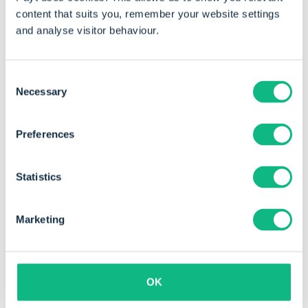
bereits auf Payt:
content that suits you, remember your website settings
and analyse visitor behaviour.
Consent
Necessary
Selection
Preferences
Statistics
Marketing
„Mit Payt habe ich die Kosten, die ich früher
OK
fürs Factoring hatte, deutlich reduziert.“