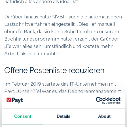
natürlich alles andere als ideal ist.“
Darüber hinaus hatte NVBIT auch die automatischen
Lastschriftverfahren eingestellt. „Dies lief manuell
über die Bank, da sie keine Schnittstelle zu unserem
Buchhaltungsprogramm hatte“, erzählt der Gründer.
„Es war alles sehr umständlich und kostete mehr
Arbeit, als es einbrachte.“
Offene Postenliste reduzieren
Im Februar 2019 startete das IT-Unternehmen mit
Payt. „Unser Ziel war es, das Debitorenmanagement
zu automatisieren und die Liste der offenen Posten
zu reduzieren.“ Auch ein besseres Kundenerlebnis
und eine bessere Kommunikation standen auf der
Consent
Details
About
Wunschliste von NVBIT. Nando van Beek: