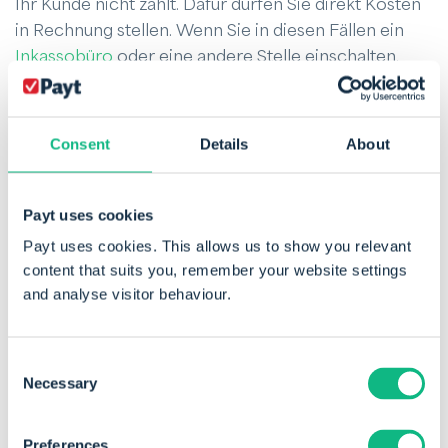
Ihr Kunde nicht zahlt. Dafür dürfen Sie direkt Kosten
in Rechnung stellen. Wenn Sie in diesen Fällen ein
Inkassobüro
oder eine andere Stelle einschalten,
kommunizieren Sie dies auch in Ihren
Zahlungsbedingungen.
Consent
Details
About
Tipp 3: Ihre Zahlungsbedingungen
kommunizieren
Payt uses cookies
Klare Zahlungsbedingungen helfen sowohl Ihnen als
Payt uses cookies. This allows us to show you relevant
Organisation als auch Ihrem Kunden. Um Ihre
content that suits you, remember your website settings
Zahlungsbedingungen wirklich hilfreich zu machen,
and analyse visitor behaviour.
müssen Sie überlegen, wo und wann Sie diese
Informationen mit dem Kunden teilen. Wir geben
Consent
einige Überlegungen, um Ihre Zahlungsbedingungen
Necessary
Selection
hilfreich und klar zu kommunizieren.
Preferences