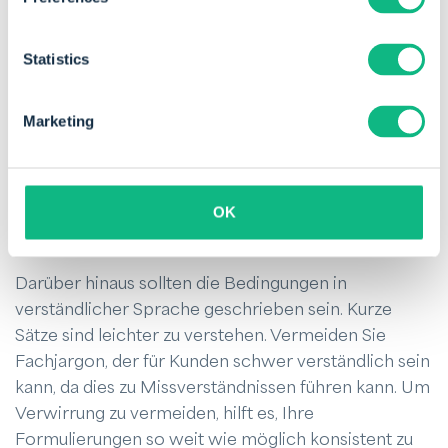
Stellen Sie Ihre Bedingungen klar und
zugänglich auf
Statistics
Stellen Sie sicher, dass Ihre Zahlungsbedingungen
leicht zu finden und zugänglich für Ihre Kunden sind.
Marketing
Viele Websites haben beispielsweise die
allgemeinen Geschäftsbedingungen am unteren
Rand der Website. Informationen zu Zahlungen, wie
Ihre Kontonummer, sollten auf der Rechnung
OK
angegeben sein.
Darüber hinaus sollten die Bedingungen in
verständlicher Sprache geschrieben sein. Kurze
Sätze sind leichter zu verstehen. Vermeiden Sie
Fachjargon, der für Kunden schwer verständlich sein
kann, da dies zu Missverständnissen führen kann. Um
Verwirrung zu vermeiden, hilft es, Ihre
Formulierungen so weit wie möglich konsistent zu