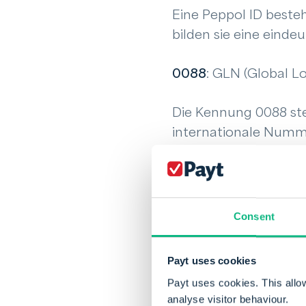
Eine Peppol ID beste
bilden sie eine eind
0088
: GLN (Global 
Die Kennung 0088 ste
internationale Numm
oder Geschäftsberei
In Deutschland könne
etwa für Behörden di
Consent
Payt uses cookies
Wie erhält ma
Payt uses cookies. This allo
analyse visitor behaviour.