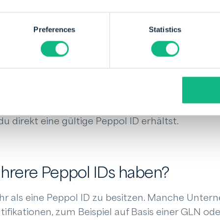
ol ID, sobald dein Unternehmen über einen zertif
rt wird. Ein Access Point ist ein geprüfter Dienstle
Preferences
Statistics
Netzwerk ermöglicht.
egistrierung wird dein Unternehmen mit einer ei
 und Rechnungsprogramme übernehmen diese Re
u direkt eine gültige Peppol ID erhältst.
rere Peppol IDs haben?
ehr als eine Peppol ID zu besitzen. Manche Unter
tifikationen, zum Beispiel auf Basis einer GLN od