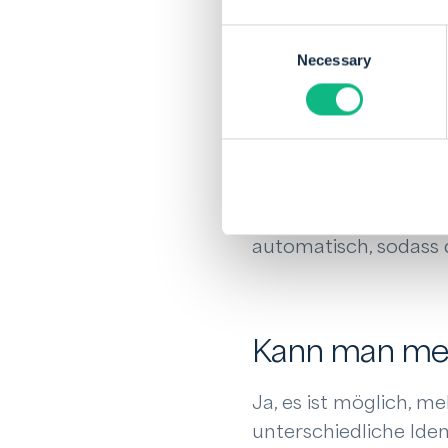
Du erhältst eine Pepp
Consent
Access Point registrie
Necessary
Selection
Zugang zum Peppol-
Nach erfolgreicher R
verbunden.
Viele Buchhaltungs-
automatisch, sodass d
Kann man meh
Ja, es ist möglich, m
unterschiedliche Iden