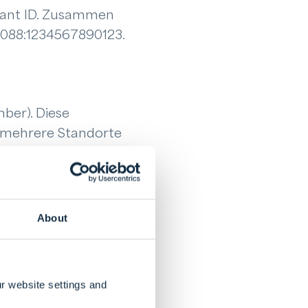
ipant ID. Zusammen
 0088:1234567890123.
ber). Diese
 mehrere Standorte
r genutzt werden,
hnungsprozess.
About
r website settings and