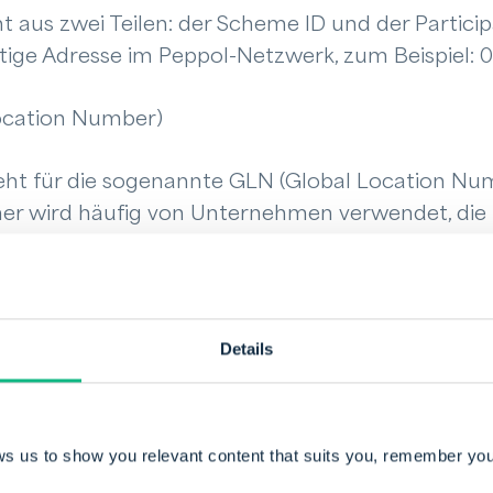
ht aus zwei Teilen: der Scheme ID und der Partic
eutige Adresse im Peppol-Netzwerk, zum Beispiel:
Location Number)
ht für die sogenannte GLN (Global Location Num
er wird häufig von Unternehmen verwendet, die
che haben.
n je nach Anwendungsfall auch andere Identifie
e Leitweg-ID als zusätzliches Merkmal im E-Rec
Details
n eine Peppol ID?
ws us to show you relevant content that suits you, remember you