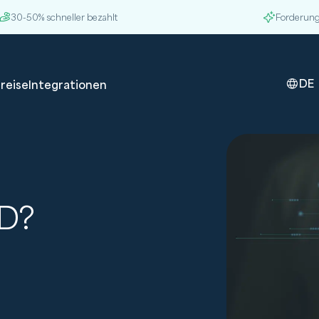
30-50% schneller bezahlt
Forderung
DE
reise
Integrationen
ID?