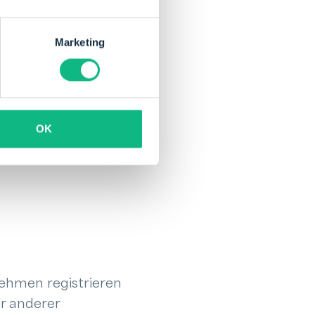
izierten Peppol
ister, der dir den
Marketing
ndeutigen Peppol ID
OK
gistrierung
nehmen registrieren
er anderer