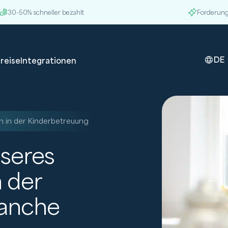
30-50% schneller bezahlt
Forderung
DE
reise
Integrationen
n in der Kinderbetreuung
sseres
 der
ranche