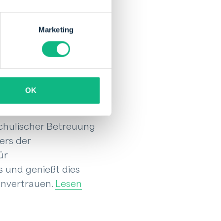
nnen und die
etreuungstage in
Marketing
 Komfort und weniger
ent zum
OK
chulischer Betreuung
ers der
ür
s und genießt dies
 anvertrauen.
Lesen