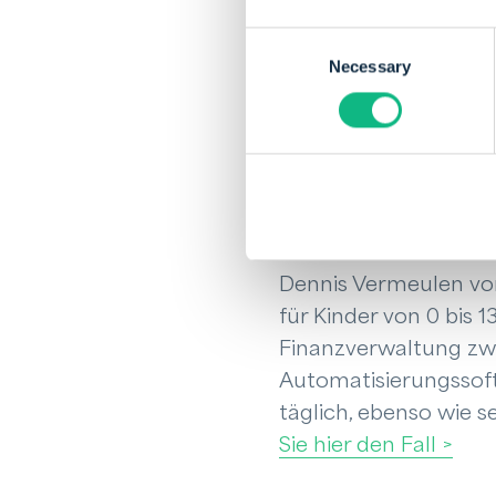
Portal und/oder
Consent
Rechnungen auto
Necessary
Selection
Anspruch genomm
Unklarheiten”, s
Kundenfall: 
Kinderspiel”
Dennis Vermeulen vo
für Kinder von 0 bis
Finanzverwaltung zwe
Automatisierungssoft
täglich, ebenso wie s
Sie hier den Fall >