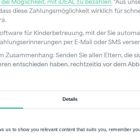
n die Möglichkeit, mit iDEAL zu bezahlen.
“Aus uns
dass diese Zahlungsmöglichkeit wirklich für schn
ra.
oftware für Kinderbetreuung, mit der Sie automa
 Zahlungserinnerungen per E-Mail oder SMS vers
em Zusammenhang: Senden Sie allen Eltern, die si
ahren entschieden haben, rechtzeitig vor dem A
SMS, damit sie für ausreichendes Guthaben auf 
Sie Rücklastschriftverfahren und Zahlungsverein
Details
– und damit effektiveres – Debitorenmanagement.
Software von Payt
möglich.
etreuungsorganisationen, die mit einem Elternpo
ws us to show you relevant content that suits you, remember you
beiten:
Verbinden Sie die Debitorenmanagement