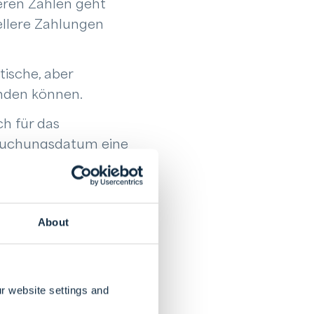
eren Zahlen geht
ellere Zahlungen
tische, aber
enden können.
ch für das
bbuchungsdatum eine
dem Konto sorgen
barungen für ein
About
 Dies ist ganz
rtal und/oder
r website settings and
-Software
mit dem