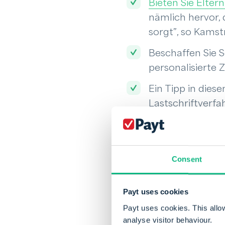
Bieten Sie Elter
nämlich hervor, 
sorgt”, so Kamst
Beschaffen Sie S
personalisierte
Ein Tipp in dies
Lastschriftverf
Erinnerung per 
können.
Automatisieren 
Consent
konsequenteres 
einfach mit der
Payt uses cookies
Für alle Kinderb
Payt uses cookies. This allo
Planungstool ar
analyse visitor behaviour.