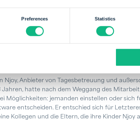
 dem Tool, damit Eltern Rechnungen einsehen kö
matisch angepasst werden, wenn zusätzliche B
Preferences
Statistics
en werden. “Dies bietet beiden Parteien mehr
o Kamstra.
“Payt macht Debitorenmanagem
n Njoy, Anbieter von Tagesbetreuung und außers
 13 Jahren, hatte nach dem Weggang des Mitarbeit
i Möglichkeiten: jemanden einstellen oder sich f
ware entscheiden. Er entschied sich für Letztere
eine Kollegen und die Eltern, die ihre Kinder Njoy