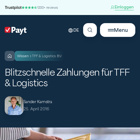
Einloggen
1200+ reviews
Menu
DE
wissen
TFF & Logistics B.V.
Blitzschnelle Zahlungen für TFF
& Logistics
Sander Kamstra
25. April 2016