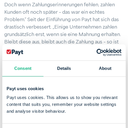
Doch wenn Zahlungserinnerungen fehlen, zahlen
Kunden oft noch später – das war ein echtes
Problem.“ Seit der Einführung von Payt hat sich das
drastisch verbessert. „Einige Unternehmen zahlen
grundsätzlich erst, wenn sie eine Mahnung erhalten.
Bleibt diese aus, bleibt auch die Zahlung aus – so ist
leider die Realität. Der Unterschied ist: Jetzt erfolgen
die Mahnungen automatisch und viel schneller,
sodass sich die Zahlungseingänge deutlich
Consent
Details
About
verbessert haben.“
Dank Payt läuft das Debitorenmanagement bei TFF
Payt uses cookies
& Logistics jetzt nicht nur automatisiert, sondern
Payt uses cookies. This allows us to show you relevant
auch strukturiert. „Unsere Rechnungen werden
content that suits you, remember your website settings
schneller beglichen, und unsere Buchhaltung ist
and analyse visitor behaviour.
professioneller geworden. Besonders praktisch sind
die integrierten Kommunikationsfunktionen: Wir