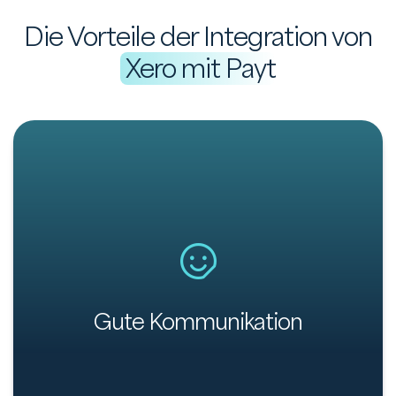
Die Vorteile der Integration von
Xero mit Payt
Die Kommunikation über offene Rechnungen ist
entscheidend. Während die meisten überfälligen
Rechnungen lediglich eine freundliche Erinnerung
benötigen, erfordern einige doch mehr
Interaktion. Über unser Rechnungsportal können
Ihre Kundinnen und Kunden ganz einfach mit Ihnen
Gute Kommunikation
kommunizieren und haben Zugriff auf alle ihre
Rechnungen.