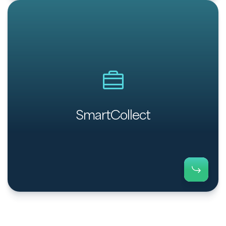
Zwischen 1 % und 3 % der Rechnungen werden
auch nach der letzten Erinnerung nicht bezahlt.
Diese kannst du mit Payt ganz einfach über unser
SmartCollect-Modul weiterverfolgen. Das Modul
entspricht vollständig dem Gesetz über
Inkassokosten (WIK). Und selbstverständlich: Jede
SmartCollect
Zahlung wird direkt von deinem Debitor auf dein
Konto überwiesen – Payt ist dabei nie
zwischengeschaltet.