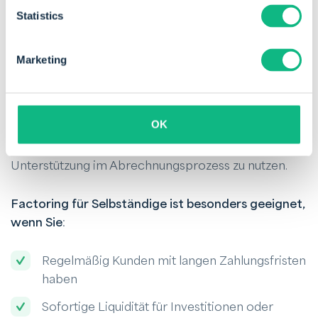
Wann sollte man sich für Factoring
Statistics
oder automatisiertes
Forderungsmanagement
Marketing
entscheiden?
Als Selbständiger möchten Sie sich auf Ihre Arbeit
OK
konzentrieren – nicht auf das Hinterherlaufen von
Zahlungen. Dennoch kann es sinnvoll sein,
Unterstützung im Abrechnungsprozess zu nutzen.
Factoring für Selbständige ist besonders geeignet,
wenn Sie
:
Regelmäßig Kunden mit langen Zahlungsfristen
haben
Sofortige Liquidität für Investitionen oder