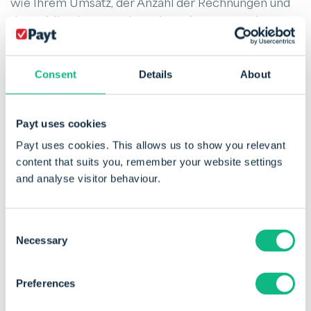
wie Ihrem Umsatz, der Anzahl der Rechnungen und
dem Risiko Ihrer Kunden. Die meisten Factoring-
Unternehmen berechnen einen Prozentsatz vom
Rechnungsbetrag.
Consent
Details
About
Wichtige Punkte, auf die Sie achten sollten:
Payt uses cookies
Handelt es sich um echtes Factoring (ohne
Payt uses cookies. This allows us to show you relevant
Regress) oder mit Regress?
content that suits you, remember your website settings
Gibt es zusätzliche Gebühren für Mahnungen
and analyse visitor behaviour.
oder Zahlungserinnerungen?
Welche Zahlungsfrist garantiert das Factoring-
Consent
Unternehmen?
Necessary
Selection
Preferences