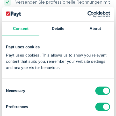
Versenden Sie professionelle Rechnungen mit
automatisierten Zahlungserinnerungen
Legen Sie Zahlungserinnerungen nach Ihren
eigenen Bedingungen fest
Consent
Details
About
Ermöglichen Sie Ihren Kunden, Rechnungen
über das Kundenportal zu bezahlen und Fragen
Payt uses cookies
zu stellen
Payt uses cookies. This allows us to show you relevant
Behalten Sie jederzeit den Überblick über
content that suits you, remember your website settings
offene Posten und das Zahlungsverhalten
and analyse visitor behaviour.
Unternehmen, die Payt nutzen, erhalten ihre
Consent
Zahlungen im Durchschnitt 30 bis 50 % schneller.
Necessary
Selection
Damit bietet Payt eine nachhaltige Lösung für
Liquiditätsprobleme – ohne die Nachteile von E-
Preferences
Factoring, wie hohe Kosten oder den Verlust des
direkten Kundenkontakts.